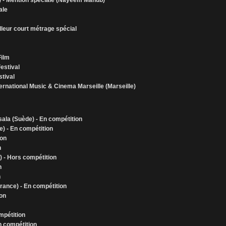
e) - Mention spéciale (Nayeem Mahub)
ale
lleur court métrage spécial
Film
estival
tival
nternational Music & Cinema Marseille (Marseille)
sala (Suède) - En compétition
ie) - En compétition
ion
n
) - Hors compétition
n
n
rance) - En compétition
ion
ompétition
n compétition