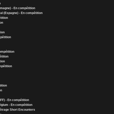
n
emagne) - En compétition
al (Espagne) - En compétition
tition
ion
tion
pétition
ompétition
tition
tion
mpétition
ition
on
IFF) - En compétition
elgium - En compétition
 métrage Short Encounters