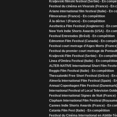
Kraljevski filmski festival (Serbie) - En compét
Festival du cinéma en Vivarais (France) - En 
Ariano international film festival (Italie) - En 
Filmoramax (France) - En compétition
À la dérive ! (France) - En compétition
Aesthetica Film Festival (Angleterre) - En com
New York Indie Shorts Awards (USA) - En com
Festival Entretodos (Brésil) - En compétition
Edmonton Film Festival (Canada) - En compéti
Festival court metrage d’Aiges Morts (France)
Festival du premier court metrage de Pontaul
Kraljevski Film Festival (Serbie) - En compétit
Linea d’Ombra Festival (Italie) - En compétitio
ALTER-NATIVE International Short Film Festiv
Reggio Film Festival (Italie) - En compétition
Thessaloniki Free Short Festival (Grèce) - En
Almería International Film Festival (Spain) - 
Annual Copenhagen Film Festival (Danemark) 
International Festival of Local Television Gol
Festival international Signes de Nuit (France)
Clapham International Film Festival (Royaume
Cannes Indie Shorts Awards (France) - En co
Catania Film Fest (Italie) - En compétition
Festival du Cinéma International en Abitibi-