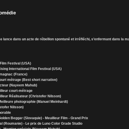
Comédie
 se lance dans un acte de rébellion spontané et irréfléchi, s’enfermant dans la m
 Film Festival (USA)
sing International Film Festival (USA)
Armagnac (France)
 court métrage (Best short narrative)
ur acteur (Nayeem Mahub)
illeur court-métrage
illeur Réalisateur (Christofer Nilsson)
 Meilleure photographie (Manuel Meinhardt)
stofer Nilsson)
norable
 Golden Beggar (Slovaquie) - Meuilleur Film - Grand Prix
al (Roumanie) - Le prix de Luno Color Grade Studio