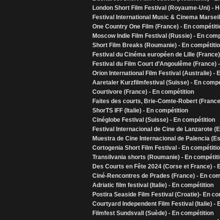
London Short Film Festival (Royaume-Uni) - H
Festival International Music & Cinema Marseil
One Country One Film (France) - En compétiti
Moscow Indie Film Festival (Russie) - En comp
Short Film Breaks (Roumanie) - En compétiti
Festival du Cinéma européen de Lille (France)
Festival du Film Court d’Angoulême (France) 
Orion International Film Festival (Australie) -
Aaretaler Kurzfilmfestival (Suisse) - En compé
Courtivore (France) - En compétition
Faites des courts, Brie-Comte-Robert (France
ShorTS IFF (Italie) - En compétition
Cinéglobe Festival (Suisse) - En compétition
Festival Internacional de Cine de Lanzarote (
Muestra de Cine Internacional de Palencia (E
Cortogenia Short Film Festival - En compétiti
Transilvania shorts (Roumanie) - En compétit
Des Courts en Fête 2024 (Corse et France) - 
Ciné-Rencontres de Prades (France) - En com
Adriatic film festival (Italie) - En compétition
Postira Seaside Film Festival (Croatie)- En co
Courtyard Independent Film Festival (Italie) -
Filmfest Sundsvall (Suède) - En compétition