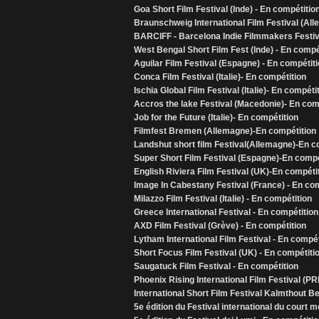
Goa Short Film Festival (Inde) - En compétitio
Braunschweig International Film Festival (All
BARCIFF - Barcelona Indie Filmmakers Festiv
West Bengal Short Film Fest (Inde) - En compé
Aguilar Film Festival (Espagne) - En compétit
Conca Film Festival (Italie)- En compétition
Ischia Global Film Festival (Italie)- En compéti
Accros the lake Festival (Macedonie)- En com
Job for the Future (Italie)- En compétition
Filmfest Bremen (Allemagne)-En compétition
Landshut short film Festival(Allemagne)-En c
Super Short Film Festival (Espagne)-En compé
English Riviera Film Festival (UK)-En compéti
Image In Cabestany Festival (France) - En co
Milazzo Film Festival (Italie) - En compétition
Greece International Festival - En compétition
AXD Film Festival (Grève) - En compétition
Lytham International Film Festival - En compét
Short Focus Film Festival (UK) - En compétiti
Saugatuck Film Festival - En compétition
Phoenix Rising International Film Festival (PR
International Short Film Festival Kalmthout B
5e édition du Festival international du court