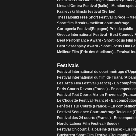
Festival Ecran Libre à Aigues-Mortes (Franc
Linea d’Ombra Festival (Italie) - Mention spéci
Kraljevski filmski festival (Serbie)
Thessaloniki Free Short Festival (Grèce) - Mei
Short film Breaks- meilleur court-métrage
Cortogenia Festival(Espagne)-Prix du public
Greece International Festival - Best Comedy 
Best Performance Award - Short Focus Film F
Best Screenplay Award - Short Focus Film Fes
Meilleur Film (Prix des étudiants) - Festival I
Festivals
Festival International du court-métrage d’Upp
Festival international du film de Tirana (Alban
Les Arcs Film Festival (France) - En compétit
Paris Courts Devant (France) - En compétitio
Festival Tout Courts Aix-en-Provence (France
Le Chouette Festival (France) - En compétitio
Fenêtres sur Courts (France) - En compétitio
Festival Séquence Court-métrage Toulouse (F
Festival des 24 courts (France) - En compétit
Nordic Labour Film Festival (Suède)
Festival On court à la baleine (France) - En c
Bucharest Short Film Festival (Roumanie) - E