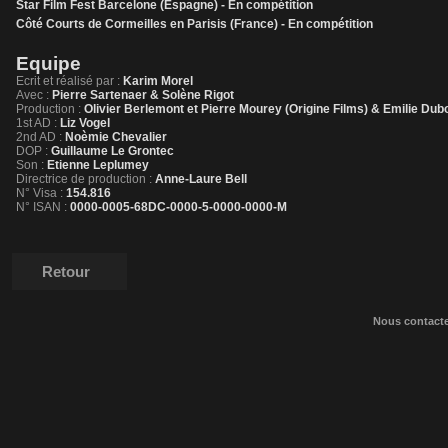
Star Film Fest Barcelone (Espagne) - En compétition
Côté Courts de Cormeilles en Parisis (France) - En compétition
Equipe
Ecrit et réalisé par :
Karim Morel
Avec :
Pierre Sartenaer & Solène Rigot
Production :
Olivier Berlemont et Pierre Mourey (Origine Films) & Emilie Du
1st AD :
Liz Vogel
2nd AD :
Noèmie Chevalier
DOP :
Guillaume Le Grontec
Son :
Etienne Leplumey
Directrice de production :
Anne-Laure Bell
N° Visa :
154.816
N° ISAN :
0000-0005-68DC-0000-5-0000-0000-M
Retour
Nous contact