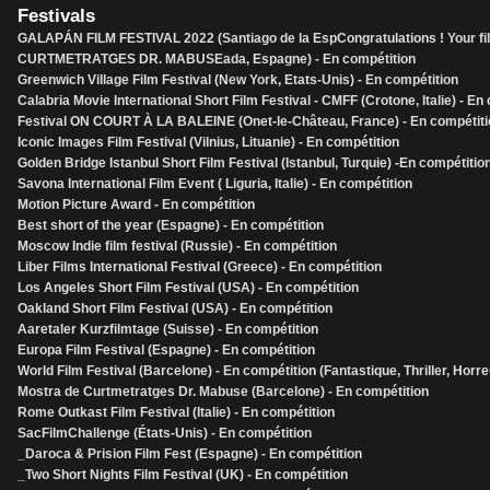
Festivals
GALAPÁN FILM FESTIVAL 2022 (Santiago de la EspCongratulations ! Your f
CURTMETRATGES DR. MABUSEada, Espagne) - En compétition
Greenwich Village Film Festival (New York, Etats-Unis) - En compétition
Calabria Movie International Short Film Festival - CMFF (Crotone, Italie) - En
Festival ON COURT À LA BALEINE (Onet-le-Château, France) - En compétiti
Iconic Images Film Festival (Vilnius, Lituanie) - En compétition
Golden Bridge Istanbul Short Film Festival (Istanbul, Turquie) -En compétitio
Savona International Film Event ( Liguria, Italie) - En compétition
Motion Picture Award - En compétition
Best short of the year (Espagne) - En compétition
Moscow Indie film festival (Russie) - En compétition
Liber Films International Festival (Greece) - En compétition
Los Angeles Short Film Festival (USA) - En compétition
Oakland Short Film Festival (USA) - En compétition
Aaretaler Kurzfilmtage (Suisse) - En compétition
Europa Film Festival (Espagne) - En compétition
World Film Festival (Barcelone) - En compétition (Fantastique, Thriller, Horr
Mostra de Curtmetratges Dr. Mabuse (Barcelone) - En compétition
Rome Outkast Film Festival (Italie) - En compétition
SacFilmChallenge (États-Unis) - En compétition
_Daroca & Prision Film Fest (Espagne) - En compétition
_Two Short Nights Film Festival (UK) - En compétition