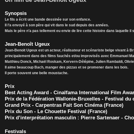
Synopsis
Le fils a écrit une bande dessinée sur son enfance.
Il l’a envoyé à son père qui vit dans le sud depuis des années.
Mais le père n’a pas tellement eu envie de lire cette histoire dans laquelle il
Jean-Benoît Ugeux
Jean-Benoit Ugeux est un acteur, réalisateur et scénariste belge vivant à Bru
principalement dans des films fauchés et/ou improvisés avec Emmanuel Mar
Matthieu Donck, Michaël Roskam, Kervern-Délépine, Julien Rambaldi, Olivi
Il aime beaucoup Bach, manger des pizzas et se promener dans les bois.
Il porte souvent une belle moustache.
Prix
Best Acting Award - Cinalfama International Film Awa
Prix de la Fédération Wallonie-Bruxelles - Festival du
Grand Prix - Carpentras Fait Son Cinéma (France)
Prix du Son - Le Chouette Festival (France)
Prix d’interprétation masculin : Pierre Sartenaer - Cho
Festivals