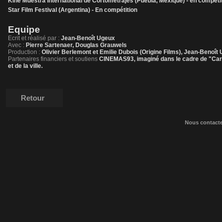
Kiné Muestra International de Cortometrajes (Puebla, Mexique) - en compéti
Star Film Festival (Argentina) - En compétition
Equipe
Ecrit et réalisé par :
Jean-Benoît Ugeux
Avec :
Pierre Sartenaer, Douglas Grauwels
Production :
Olivier Berlemont et Emilie Dubois (Origine Films), Jean-Benoît
Partenaires financiers et soutiens
CINEMAS93, imaginé dans le cadre de "Carpe
et de la ville.
Retour
Nous contact