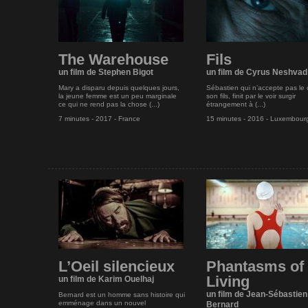
The Warehouse
Fils
un film de Stephen Bigot
un film de Cyrus Neshvad
Mary a disparu depuis quelques jours,
Sébastien qui n’accepte pas le
la jeune femme est un peu marginale
son fils, finit par le voir surgir
ce qui ne rend pas la chose (...)
étrangement à (...)
7 minutes - 2017 - France
15 minutes - 2016 - Luxembour
L’Oeil silencieux
Phantasms of 
Living
un film de Karim Ouelhaj
un film de Jean-Sébastien
Bernard est un homme sans histoire qui
emménage dans un nouvel
Bernard