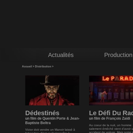
Actualités
Production
Accueil
>
Distribution
>
Dédestinés
Le Défi Du Ra
un film de Quentin Porte & Jean-
un film de François Zaïdi
Baptiste Beltra
Au coeur de la nuit, un homme
salement éméché vient d’avoir 
Victor doit vendre un Manoir laissé à
accident de voiture. Mais notre