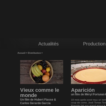
Actualités
Production
Accueil
>
Distribution
>
Vieux comme le
Aparición
monde
un film de Méryl Fortunat
Un film de Hubert Fiasse &
18 mois après avoir reçu un terr
coup de corne, José Tomas Tor
Carlos Gerardo Garcia
légende fait son grand retour le 