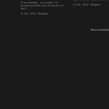
Et toi l’infidélité... ça te parle ? Tu
12 min - 2012 - Belgique
pourrais peut-être nous en toucher un
mot ?
11 min - 2013 - Belgique
Nous contact