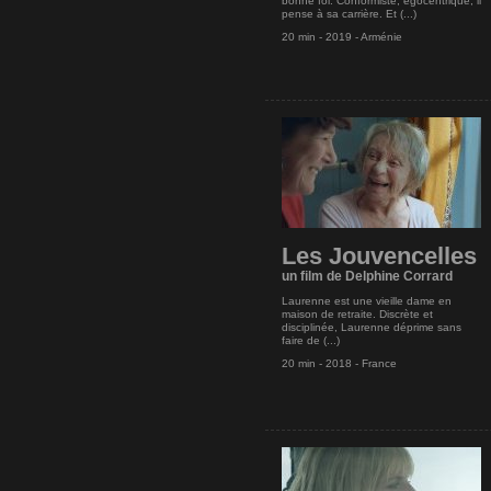
bonne foi. Conformiste, égocentrique, il
pense à sa carrière. Et (...)
20 min - 2019 - Arménie
Les Jouvencelles
un film de Delphine Corrard
Laurenne est une vieille dame en
maison de retraite. Discrète et
disciplinée, Laurenne déprime sans
faire de (...)
20 min - 2018 - France