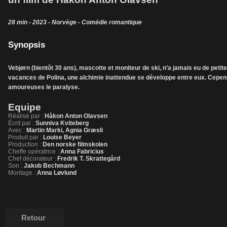
28 min - 2023 - Norvège - Comédie romantique
Synopsis
Vebjørn (bientôt 30 ans), mascotte et moniteur de ski, n’a jamais eu de peti
vacances de Polina, une alchimie inattendue se développe entre eux. Cependa
amoureuses le paralyse.
Equipe
Réalisé par :
Håkon Anton Olavsen
Écrit par :
Sunniva Kviteberg
Avec :
Martin Marki, Agnia Græsli
Produit par :
Louise Beyer
Production :
Den norske filmskolen
Cheffe opératrice :
Anna Fabricius
Chef décorateur :
Fredrik T. Skrattegård
Son :
Jakob Bechmann
Montage :
Anna Løvlund
Retour