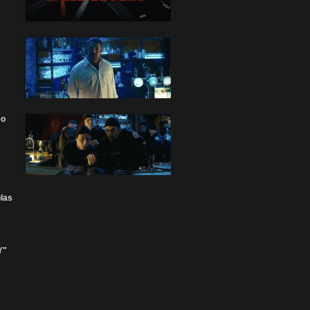
éo
olas
Y"