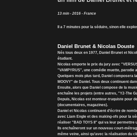
13 min - 2016 - France
Il a 7 minutes pour la séduire, sinon elle explo
Daniel Brunet & Nicolas Douste
Nés tous deux en 1977, Daniel Brunet et Nicol
étudiant.
Nicolas emporte le prix du jury avec "VERSUS"
"VAMPYRUS", une comédie muette, parodie absu
Quelques mois plus tard, Daniel composera 
MOOVY" de Daniel. Tous deux continuent dans l
Ensuite, alors que Daniel compose de la musi
enchaîne les projets (entre autres, "Y2-The 
Depuis, Nicolas est monteur-truquiste pour de 
(documentaires, magazines).
Daniel et Nicolas continuent d’écrire de nom
avec Liam Engle et des making-ofs pour la s
réaliser "BAD TOYS II" qui va leur permettre un
Ils enchaîneront sur un nouveau court-métr
même veine, ainsi qu’avec la réalisation du c