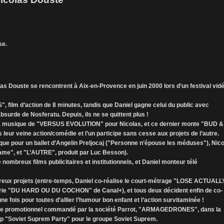
se.
as Douste se rencontrent à Aix-en-Provence en juin 2000 lors d’un festival vid
, film d’action de 8 minutes, tandis que Daniel gagne celui du public avec
rde de Nosferatu. Depuis, ils ne se quittent plus !
la musique de "VERSUS EVOLUTION" pour Nicolas, et ce dernier monte "BUD &
eur veine action/comédie et l’un participe sans cesse aux projets de l’autre.
que pour un ballet d’Angelin Preljocaj ("Personne n’épouse les méduses"), Nic
Game", et "L’AUTRE", produit par Luc Besson).
nombreux films publicitaires et institutionnels, et Daniel monteur télé
breux projets (entre-temps, Daniel co-réalise le court-métrage "LOSE ACTUALL
érie "DU HARD OU DU COCHON" de Canal+), et tous deux décident enfin de co-
e fois pour toutes d’allier l’humour bon enfant et l’action survitaminée !
age promotionnel commandé par la société Parrot, "ARMAGEDRONES", dans la
lip "Soviet Suprem Party" pour le groupe Soviet Suprem.