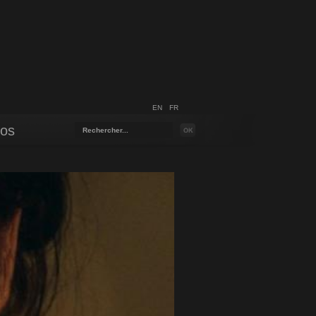
EN
FR
pos