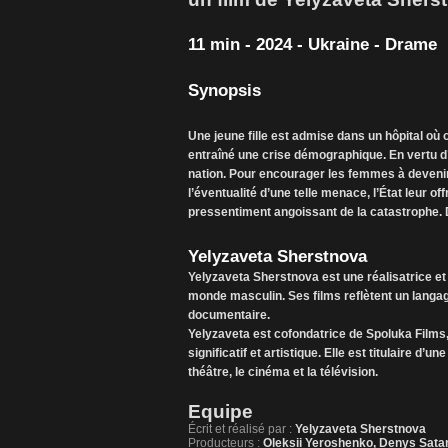
11 min - 2024 - Ukraine - Drame
Synopsis
Une jeune fille est admise dans un hôpital où o
entraîné une crise démographique. En vertu d’un
nation. Pour encourager les femmes à devenir 
l’éventualité d’une telle menace, l’État leur o
pressentiment angoissant de la catastrophe. D
Yelyzaveta Sherstnova
Yelyzaveta Sherstnova est une réalisatrice et 
monde masculin. Ses films reflètent un langage 
documentaire.
Yelyzaveta est cofondatrice de Spoluka Films
significatif et artistique. Elle est titulaire d
théâtre, le cinéma et la télévision.
Equipe
Écrit et réalisé par :
Yelyzaveta Sherstnova
Producteurs :
Oleksii Yeroshenko, Denys Sata