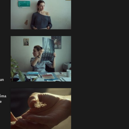
 un
néma
le