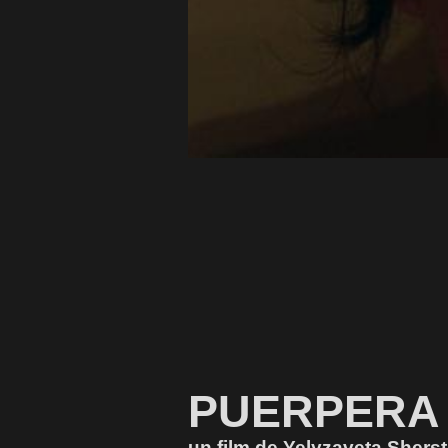
PUERPERA
un film de Yelyzaveta Shers