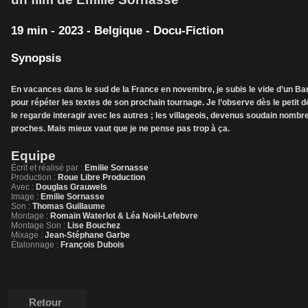
19 min - 2023 - Belgique - Docu-Fiction
Synopsis
En vacances dans le sud de la France en novembre, je subis le vide d’un Ba
pour répéter les textes de son prochain tournage. Je l’observe dès le petit dé
le regarde interagir avec les autres ; les villageois, devenus soudain nombr
proches. Mais mieux vaut que je ne pense pas trop à ça.
Equipe
Écrit et réalisé par :
Emilie Sornasse
Production :
Roue Libre Production
Avec :
Douglas Grauwels
Image :
Emilie Sornasse
Son :
Thomas Guillaume
Montage :
Romain Waterlot & Léa Noël-Lefebvre
Montage Son :
Lise Bouchez
Mixage :
Jean-Stéphane Garbe
Étalonnage :
François Dubois
Retour