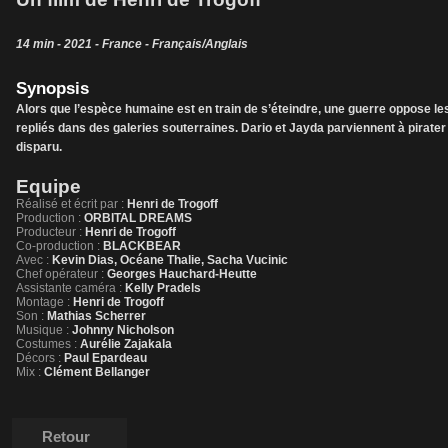
14 min - 2021 - France - Français/Anglais
Synopsis
Alors que l’espèce humaine est en train de s’éteindre, une guerre oppose le
repliés dans des galeries souterraines. Dario et Jayda parviennent à pirater 
disparu.
Equipe
Réalisé et écrit par :
Henri de Trogoff
Production :
ORBITAL DREAMS
Producteur :
Henri de Trogoff
Co-production :
BLACKBEAR
Avec :
Kevin Dias, Océane Thalie, Sacha Vucinic
Chef opérateur :
Georges Hauchard-Heutte
Assistante caméra :
Kelly Pradels
Montage :
Henri de Trogoff
Son :
Mathias Scherrer
Musique :
Johnny Nicholson
Costumes :
Aurélie Zajakala
Décors :
Paul Epardeau
Mix :
Clément Bellanger
Retour