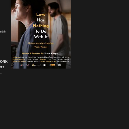
cité
 FORK
rts
.