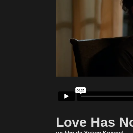
Love Has No
un film de Yotam Knispel