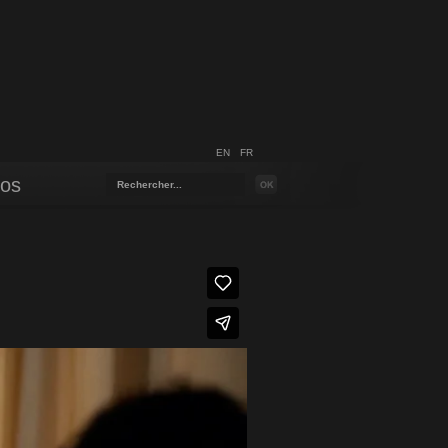
EN
FR
pos