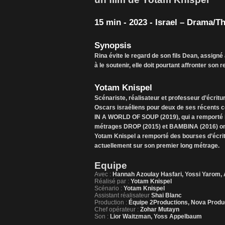
15 min - 2023 - Israel – Drama/Th
Synopsis
Rina évite le regard de son fils Dean, assign
à le soutenir, elle doit pourtant affronter son 
Yotam Knispel
Scénariste, réalisateur et professeur d’écrit
Oscars israéliens pour deux de ses récents
IN A WORLD OF SOUP (2019), qui a remporté le
métrages DROP (2015) et BAMBINA (2016) ont 
Yotam Knispel a remporté des bourses d’écritu
actuellement sur son premier long métrage.
Equipe
Avec :
Hannah Azoulay Hasfari, Yossi Yarom, A
Réalisé par :
Yotam Knispel
Scénario :
Yotam Knispel
Assistant réalisateur
Shai Blanc
Production :
Équipe 2Productions, Nova Produ
Chef opérateur :
Zohar Mutayn
Son :
Lior Waitzman, Yoss Appelbaum