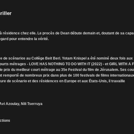
riller
é à résidence chez elle. Le procès de Dean débute demain et, doutant de sa capa
regard pour entendre la vérité.
ure de scénarios au Collège Beit Berl. Yotam Knispel a été nominé deux fois aux
 courts métrages - LOVE HAS NOTHING TO DO WITH IT (2022) - et GIRL WITH A
 prix du meilleur court métrage au 35e Festival du film de Jérusalem. Ses cou
remporté de nombreux prix dans plus de 100 festivals de films internationaux
re de scénario et des résidences en Europe et aux États-Unis, il travaille
vi Azoulay, Nili Tserruya
ctions