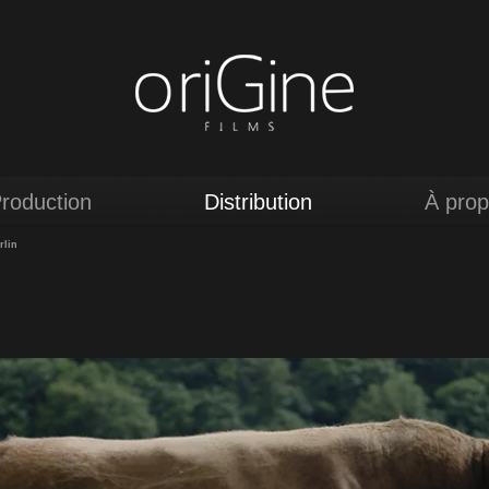
roduction
Distribution
À pro
rlin