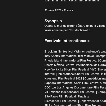
11min - 2021 - France
Synopsis
Quand le mur de Berlin sépare un petit village
vraie et narré par Christoph Waltz.
Festivals Internationaux
Brooklyn film festival • Winner audience’s a
Indy Shorts International film festival | Compéti
Rhode Island International Film Festival | Com
Shorts México Festival Internacional de Corto
New-York city Short Film Festival (NYC Short)
Interfilm | International Short Film Festival in
Kaosiung Film Festival 2021 | Compétition Int
Sapporo International Short Film Festival & M
DOC L.A Los Angeles Documentary Film Festiv
VIFF Vienna Indépendant Film Festival | Compé
São Paulo Film Festival | Finaliste
Slamdance Film Festival | Department of An
Flickerfest International Short Film Festival