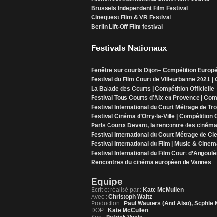
Brussels Independent Film Festival
Cinequest Film & VR Festival
Berlin Lift-Off Film festival
Festivals Nationaux
Fenêtre sur courts Dijon– Compétition Europé
Festival du Film Court de Villeurbanne 2021 |
La Balade des Courts | Compétition Officielle
Festival Tous Courts d’Aix en Provence | Compé
Festival International du Court Métrage de Tr
Festival Cinéma d’Orry-la-Ville | Compétition O
Paris Courts Devant, la rencontre des ciném
Festival International du Court Métrage de Cl
Festival International du Film | Music & Cine
Festival International du Film Court d’Angou
Rencontres du cinéma européen de Vannes
Equipe
Ecrit et réalisé par :
Kate McMullen
Avec :
Christoph Waltz
Production :
Paul Wauters (And Also), Sophie M
DOP :
Kate McCullen