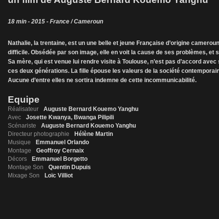
18 min - 2015 - France / Cameroun
Nathalie, la trentaine, est un une belle et jeune Française d’origine cameroun
difficile. Obsédée par son image, elle en voit la cause de ses problèmes, et s
Sa mère, qui est venue lui rendre visite à Toulouse, n’est pas d’accord avec
ces deux générations. La fille épouse les valeurs de la société contemporaine
Aucune d’entre elles ne sortira indemne de cette incommunicabilité.
Equipe
Réalisateur
Auguste Bernard Kouemo Yanghu
Avec
Josette Kwanya, Bwanga Pilipili
Scénariste
Auguste Bernard Kouemo Yanghu
Directeur photographie
Hélène Martin
Musique
Emmanuel Orlando
Montage
Geoffroy Cernaix
Décors
Emmanuel Borgetto
Montage Son
Quentin Dupuis
Mixage Son
Loïc Villiot