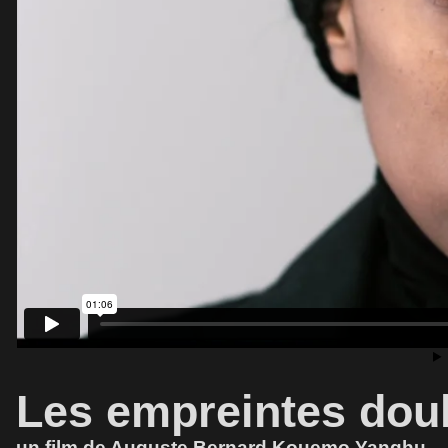
Les empreintes dou
un film de Auguste Bernard Kouemo Yanghu