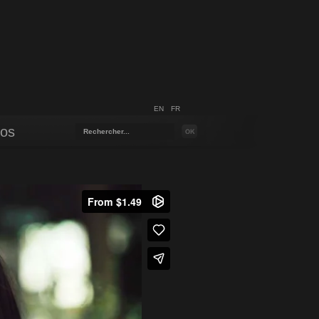
EN
FR
pos