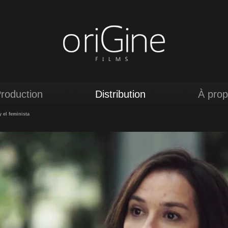
roduction
Distribution
À pro
y el feminista