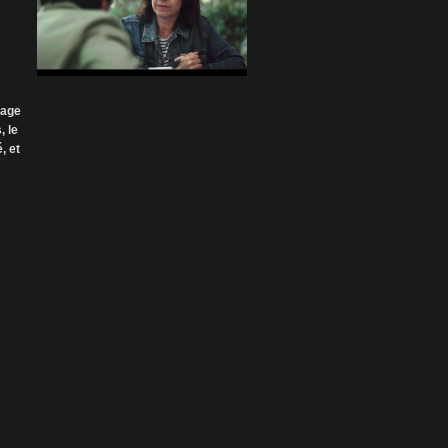
sage
, le
, et