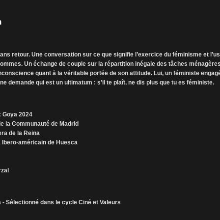
n
ans retour. Une conversation sur ce que signifie l’exercice du féminisme et l’u
ommes. Un échange de couple sur la répartition inégale des tâches ménagères
onscience quant à la véritable portée de son attitude. Lui, un féministe engagé
ne demande qui est un ultimatum : s’il te plaît, ne dis plus que tu es féministe.
ix Goya 2024
 de la Communauté de Madrid
era de la Reina
ma Ibero-américain de Huesca
rzal
- Sélectionné dans le cycle Ciné et Valeurs