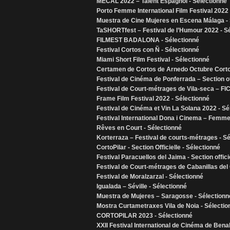
MECAL 2022 – Talent Espagnol - Sélectionné
Porto Femme International Film Festival 2022 
Muestra de Cine Mujeres en Escena Málaga - 
TaSHORTfest – Festival de l’Humour 2022 - S
FILMEST BADALONA - Sélectionné
Festival Cortos con Ñ - Sélectionné
Miami Short Film Festival - Sélectionné
Certamen de Cortos de Arnedo Octubre Corto 2
Festival de Cinéma de Ponferrada – Section of
Festival de Court-métrages de Vila-seca – FIC
Frame Film Festival 2022 - Sélectionné
Festival de Cinéma et Vin La Solana 2022 - Sé
Festival International Dona i Cinema – Femm
Rêves en Court - Sélectionné
Korterraza – Festival de courts-métrages - S
CortoPilar - Section Officielle - Sélectionné
Festival Paracuellos del Jaima - Section offici
Festival de Court-métrages de Cabanillas del
Festival de Moralzarzal - Sélectionné
Igualada – Séville - Sélectionné
Muestra de Mujeres – Saragosse - Sélectionn
Mostra Curtametraxes Vila de Noia - Sélectio
CORTOPILAR 2023 - Sélectionné
XXII Festival International de Cinéma de Ben