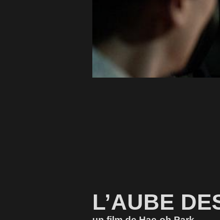
L’AUBE DE
un film de Hae-oh Park