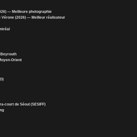
2026) — Meilleure photographie
e Vérone (2026) — Meilleur réalisateur
ntréal
e Beyrouth
 Moyen-Orient
CO)
ltra-court de Séoul (SESIFF)
ang