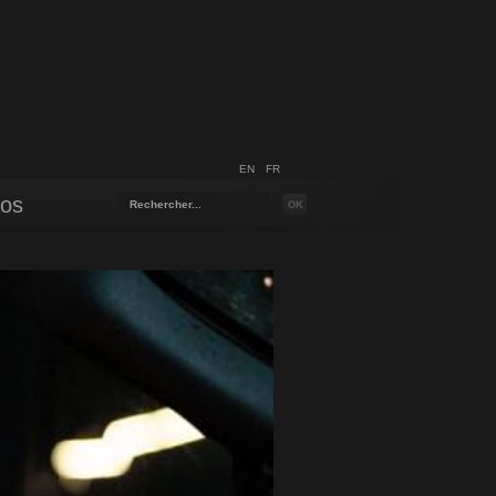
EN
FR
pos