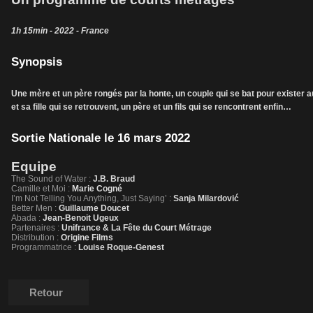
1h 15min - 2022 - France
Synopsis
Une mère et un père rongés par la honte, un couple qui se bat pour exister a
et sa fille qui se retrouvent, un père et un fils qui se rencontrent enfin…
Sortie Nationale le 16 mars 2022
Equipe
The Sound of Water :
J.B. Braud
Camille et Moi :
Marie Cogné
I’m Not Telling You Anything, Just Saying’ :
Sanja Milardović
Better Men :
Guillaume Doucet
Abada :
Jean-Benoit Ugeux
Partenaires :
Unifrance & La Fête du Court Métrage
Distribution :
Origine Films
Programmatrice :
Louise Roque-Genest
Retour