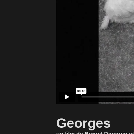
Georges
un film de Benoit Danguin e