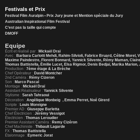
Festivals et Prix
Festival Film Auralpin • Prix Jury jeune et Mention spéciale du Jury
Australian Inspirational Film Festival
C’est pas la taille qui compte
DMOFF
Equipe
Écrit et réalisé par :
Mickaël Draï
Avec :
Barbara Carlotti Mehdi, Rahim-Silvioli, Fabrice Bruard, Céline Morel, 
Maxime Paindestre, Florent Bonnard, Yannick Silvente, Rémy Maman, Claire G
Thomas Battistella, Émilie Lucet, Elsa Rigmor, Denis Bedjaï, Marika Marion,
Production :
7ème étage & La Brèche
Chef Opérateur :
David Montcher
2nd Caméra :
Rémy Cizeron
Son :
Marco Pascal
Montage :
Mickaël Draï
Assistant Réalisateur :
Yannick Silvente
Stylisme :
Sarah Tahraoui
Décoration :
Angélique Monbeig , Emma Perret, Noé Girerd
Scripte :
Louis Moreigne
Premier AD :
Giuseppe Barletta
Chef Électricien :
Jérémy Vessigot
Électricien :
Thomas Leroudier
Premier Assistant Caméra :
Remy Cizéron
Chef Machiniste :
Thibault Lagarde
FX :
Thomas Battistella
Étalonnage :
Eymeric Jorat