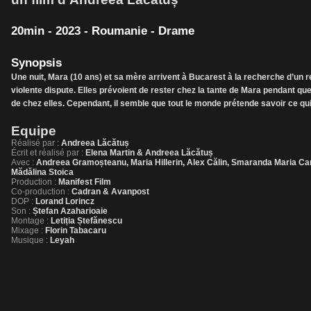
20min - 2023 - Roumanie - Drame
Synopsis
Une nuit, Mara (10 ans) et sa mère arrivent à Bucarest à la recherche d’un re
violente dispute. Elles prévoient de rester chez la tante de Mara pendant qu
de chez elles. Cependant, il semble que tout le monde prétende savoir ce qui
Equipe
Réalisé par :
Andreea Lăcătuș
Écrit et réalisé par :
Elena Martin & Andreea Lăcătuș
Avec :
Andreea Gramoșteanu, Maria Hillerin, Alex Călin, Smaranda Maria Cara
Mădălina Stoica
Production :
Manifest Film
Co-production :
Cadran & Avanpost
DOP :
Lorand Lorincz
Son :
Ștefan Azaharioaie
Montage :
Letiția Ștefănescu
Mixage :
Florin Tabacaru
Musique :
Leyah