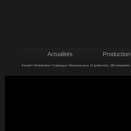
Actualités
Production
Accueil
>
Distribution
>
Catalogue
>
Berceuse pour 17 gratte-ciels, 192 immeubles 