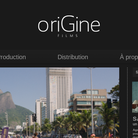
roduction
Distribution
À pro
f
S
un 
Aga
pou
don