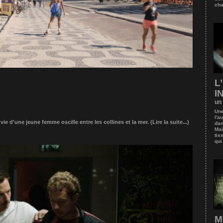
cha
L
I
un
Une
l'a
vie d'une jeune femme oscille entre les collines et la mer.
(Lire la suite...)
dan
Mai
tis
qui
M