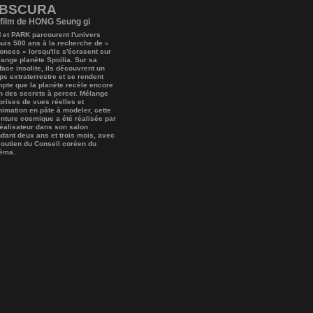
BSCURA
 film de HONG Seung gi
 et PARK parcourent l'univers
uis 500 ans à la recherche de «
onses » lorsqu'ils s'écrasent sur
trange planète Spoilia. Sur sa
face insolite, ils découvrent un
ps extraterrestre et se rendent
pte que la planète recèle encore
n des secrets à percer. Mélange
prises de vues réelles et
nimation en pâte à modeler, cette
nture cosmique a été réalisée par
réalisateur dans son salon
dant deux ans et trois mois, avec
soutien du Conseil coréen du
éma.