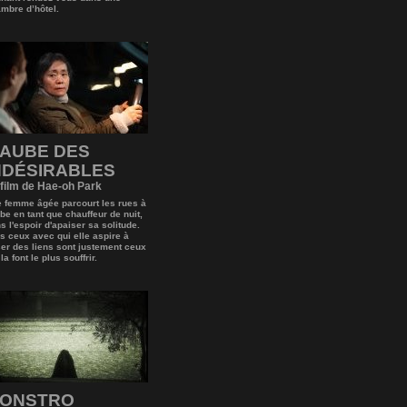
mbre d’hôtel.
’AUBE DES
NDÉSIRABLES
 film de Hae-oh Park
 femme âgée parcourt les rues à
ube en tant que chauffeur de nuit,
s l'espoir d'apaiser sa solitude.
s ceux avec qui elle aspire à
ser des liens sont justement ceux
 la font le plus souffrir.
ONSTRO