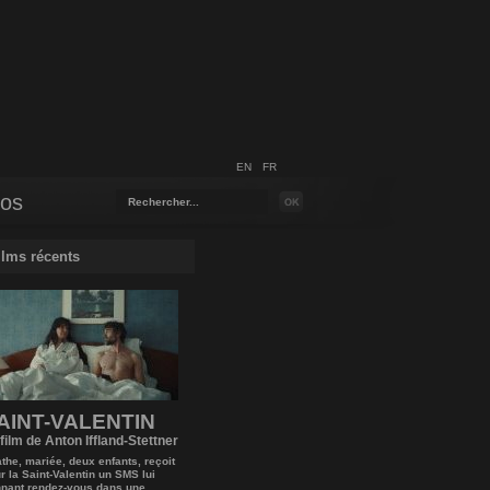
EN
FR
pos
ilms récents
AINT-VALENTIN
film de Anton Iffland-Stettner
the, mariée, deux enfants, reçoit
r la Saint-Valentin un SMS lui
nant rendez-vous dans une