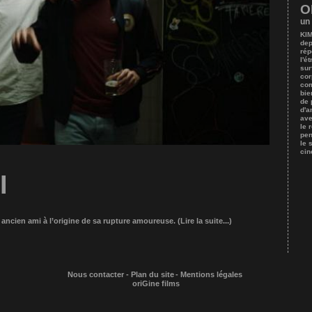
O
un
KIM
dep
rép
l'é
sur
cor
com
bie
de 
d'a
ave
le 
pen
le 
cin
I
n ancien ami à l’origine de sa rupture amoureuse.
(Lire la suite...)
Nous contacter
-
Plan du site
-
Mentions légales
oriGine films